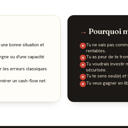
→
Pourquoi m
 une bonne situation et
Tu ne sais pas comm
rentables.
rgne ou d'une capacité
Tu as peur de te tro
Tu voudrais investir 
er les erreurs classiques
sécurisée.
Tu te sens seul(e) et
énérer un cash-flow net
Tu veux gagner en lib