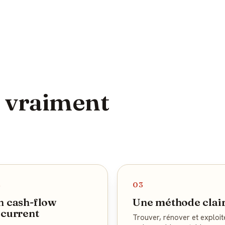
s vraiment
2
03
n cash-flow
Une méthode clai
écurrent
Trouver, rénover et exploit