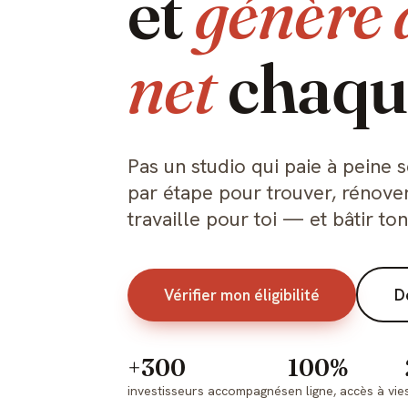
et
génère 
net
chaqu
Pas un studio qui paie à peine
par étape pour trouver, rénove
travaille pour toi — et bâtir to
Vérifier mon éligibilité
D
+300
100%
investisseurs accompagnés
en ligne, accès à vie